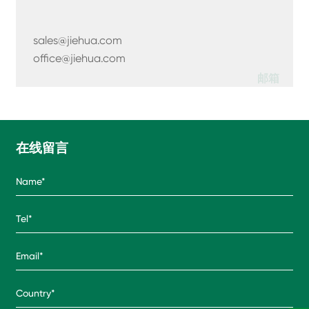
sales@jiehua.com
office@jiehua.com
邮箱
在线留言