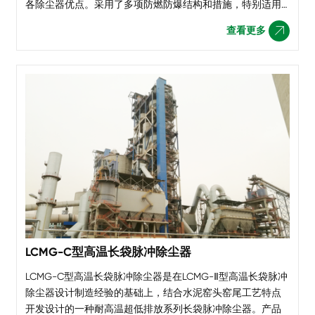
各除尘器优点。采用了多项防燃防爆结构和措施，特别适用
于各种煤粉制备系统的粉尘收集。LPMMC型气震式除尘器根
查看更多

据处理风量大小设计成33种规格。过滤面积从98~2870㎡ 处
理风量从 4100~155000m/h。产品可用于钢铁厂高炉喷煤系
统和水泥厂煤磨系统。产品先后应用于红塔滇西集团、贵州
遵义赛
LCMG-C型高温长袋脉冲除尘器
LCMG-C型高温长袋脉冲除尘器是在LCMG-Ⅱ型高温长袋脉冲
除尘器设计制造经验的基础上，结合水泥窑头窑尾工艺特点
开发设计的一种耐高温超低排放系列长袋脉冲除尘器。产品