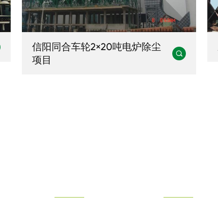
信阳同合车轮2×20吨电炉除尘

项目
..