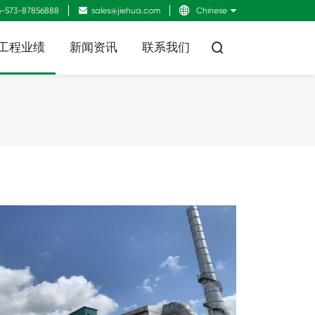
-573-87856888

sales@jiehua.com

Chinese
工程业绩
新闻资讯
联系我们
